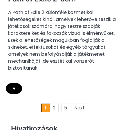
A Path of Exile 2 különféle kozmetikai
lehetőségeket kínál, amelyek lehetővé teszik a
játékosok számára, hogy testre szabják
karaktereiket és fokozzák vizuális élményüket.
Ezek a lehetőségek magukban foglalják a
skineket, effektusokat és egyéb tárgyakat,
amelyek nem befolyásolják a játékmenet
mechanikáját, de esztétikai vonzerőt
biztosítanak.
▾
…
Posts
1
2
5
Next
pagination
Hivatkozások