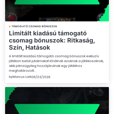
TÁMOGATÓ CSOMAG BÓNUSZOK
Limitált kiadású támogató
csomag bónuszok: Ritkaság,
Szín, Hatások
A limitált kiadású támogató csomag bónuszok exkluzív
játékon belüli jutalmakat kínálnak azoknak a játékosoknak,
akik pénzügyileg hozzájárulnak egy játékhoz
meghatározott…
by
Marcus Lark
06/03/2026