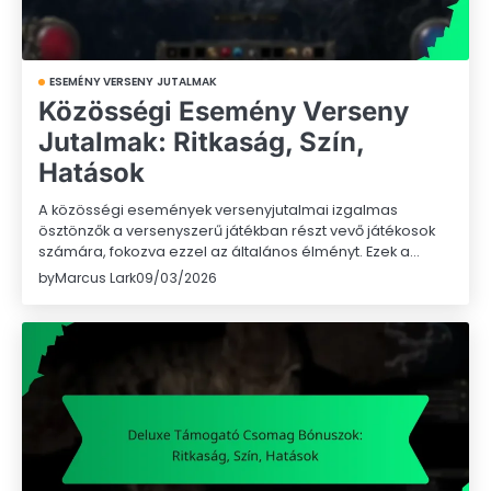
ESEMÉNY VERSENY JUTALMAK
Közösségi Esemény Verseny
Jutalmak: Ritkaság, Szín,
Hatások
A közösségi események versenyjutalmai izgalmas
ösztönzők a versenyszerű játékban részt vevő játékosok
számára, fokozva ezzel az általános élményt. Ezek a…
by
Marcus Lark
09/03/2026