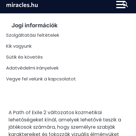
Skip
miracles.hu
to
content
Jogi információk
Szolgáltatási feltételek
Kik vagyunk
Sütik és követés
Adatvédelmi irányelvek
Vegye fel velünk a kapcsolatot
A Path of Exile 2 változatos kozmetikai
lehetőségeket kínál, amelyek lehetővé teszik a
játékosok számára, hogy személyre szabják
karaktereiket és fokozzák vizuális élményüket