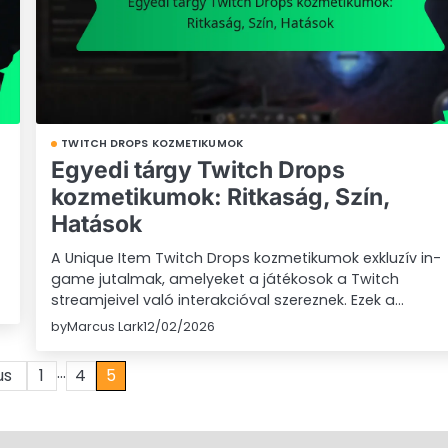
TWITCH DROPS KOZMETIKUMOK
Egyedi tárgy Twitch Drops
kozmetikumok: Ritkaság, Szín,
Hatások
A Unique Item Twitch Drops kozmetikumok exkluzív in-
game jutalmak, amelyeket a játékosok a Twitch
streamjeivel való interakcióval szereznek. Ezek a…
by
Marcus Lark
12/02/2026
…
us
1
4
5