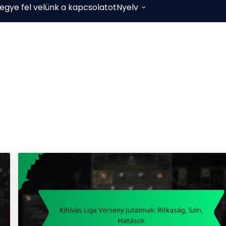
egye fel velünk a kapcsolatot
Nyelv