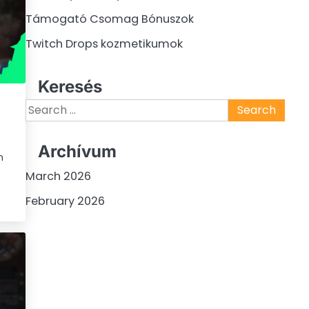
Támogató Csomag Bónuszok
Twitch Drops kozmetikumok
Keresés
Search
for:
Archívum
n
March 2026
February 2026