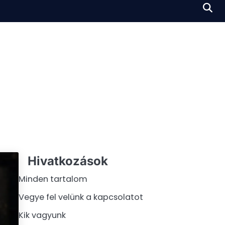
Hivatkozások
Minden tartalom
Vegye fel velünk a kapcsolatot
Kik vagyunk