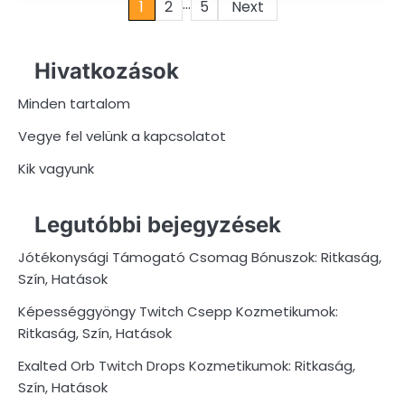
…
Posts
1
2
5
Next
pagination
Hivatkozások
Minden tartalom
Vegye fel velünk a kapcsolatot
Kik vagyunk
Legutóbbi bejegyzések
Jótékonysági Támogató Csomag Bónuszok: Ritkaság,
Szín, Hatások
Képességgyöngy Twitch Csepp Kozmetikumok:
Ritkaság, Szín, Hatások
Exalted Orb Twitch Drops Kozmetikumok: Ritkaság,
Szín, Hatások