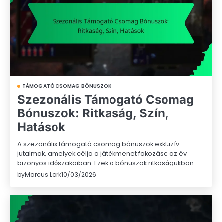
TÁMOGATÓ CSOMAG BÓNUSZOK
Szezonális Támogató Csomag
Bónuszok: Ritkaság, Szín,
Hatások
A szezonális támogató csomag bónuszok exkluzív
jutalmak, amelyek célja a játékmenet fokozása az év
bizonyos időszakaiban. Ezek a bónuszok ritkaságukban…
by
Marcus Lark
10/03/2026