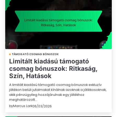
TÁMOGATÓ CSOMAG BÓNUSZOK
Limitált kiadású támogató
csomag bónuszok: Ritkaság,
Szín, Hatások
A limitált kiadású támogató csomag bónuszok exkluzív
játékon belüli jutalmakat kínálnak azoknak a játékosoknak,
akik pénzügyileg hozzájárulnak egy játékhoz
meghatározott…
by
Marcus Lark
06/03/2026