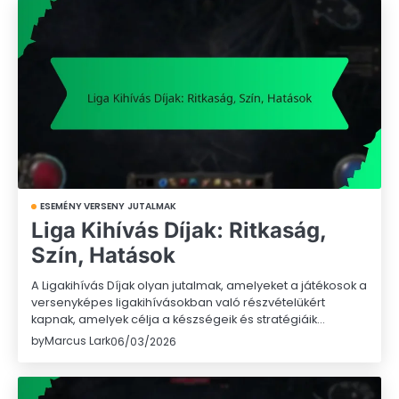
ESEMÉNY VERSENY JUTALMAK
Liga Kihívás Díjak: Ritkaság,
Szín, Hatások
A Ligakihívás Díjak olyan jutalmak, amelyeket a játékosok a
versenyképes ligakihívásokban való részvételükért
kapnak, amelyek célja a készségeik és stratégiáik…
by
Marcus Lark
06/03/2026