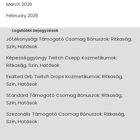
March 2026
February 2026
Legutóbbi bejegyzések
Jótékonysági Támogató Csomag Bónuszok: Ritkaság,
Szín, Hatások
Képességgyöngy Twitch Csepp Kozmetikumok:
Ritkaság, Szín, Hatások
Exalted Orb Twitch Drops Kozmetikumok: Ritkaság,
Szín, Hatások
Standard Támogató Csomag Bónuszok: Ritkaság,
Szín, Hatások
Szezonális Támogató Csomag Bónuszok: Ritkaság,
Szín, Hatások