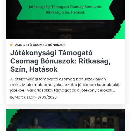
TÁMOGATÓ CSOMAG BÓNUSZOK
Jótékonysági Támogató
Csomag Bónuszok: Ritkaság,
Szín, Hatások
A jótékonysági támogató csomag bónuszok olyan
exkluzív jutalmak, amelyeket azok a játékosok kapnak, akik
játékbeli vásárlásokkal támogatják a jótékony célokat.…
by
Marcus Lark
13/03/2026