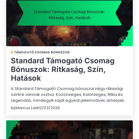
TÁMOGATÓ CSOMAG BÓNUSZOK
Standard Támogató Csomag
Bónuszok: Ritkaság, Szín,
Hatások
A Standard Támogató Csomag bónuszai négy ritkasági
szintre vannak osztva: Közönséges, Különleges, Ritka és
Legendás, mindegyik saját egyedi jellemzőivel, amelyek…
by
Marcus Lark
12/03/2026