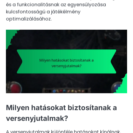
és a funkcionalitásnak az egyensúlyozása
kulcsfontosságú a játékélmény
optimalizálásához.
Milyen hatásokat biztosítanak a
versenyjutalmak?
A versenyjutalmak különféle hatásokat kínálnak,