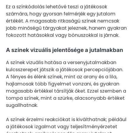
Ez a színkódolás lehetővé teszi a játékosok
számára, hogy gyorsan felmérjék egy jutalom
értékét. A magasabb ritkaságú színek nemcsak
jobb minőségű tárgyakat jeleznek, hanem gyakran
fokozott hatásokkal vagy bónuszokkal is járnak.
A színek vizuális jelentősége a jutalmakban
A színek vizuális hatása a versenyjutalmakban
kulcsszerepet játszik a játékosok percepciójában.
A fényes és élénk színek, mint az arany és a lila,
hajlamosak több figyelmet vonzani, és gyakran
magasabb értékkel társítják őket. Ezzel szemben a
tompa színek, mint a szürke, alacsonyabb értéket
sugallhatnak.
A színek érzelmi reakciókat is kiválthatnak; például
a játékosok izgalmat vagy teljesítményérzetet