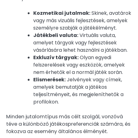
Kozmetikai jutalmak:
Skinek, avatárok
vagy más vizuális fejlesztések, amelyek
személyre szabják a játékélményt.
Játékbeli valuta:
Virtuális valuta,
amelyet tárgyak vagy fejlesztések
vásárlására lehet használni a játékban.
Exkluzív tárgyak:
Olyan egyedi
felszerelések vagy eszközök, amelyek
nem érhetők el a normál játék során.
Elismerések:
Jelvények vagy címek,
amelyek bemutatják a játékos
teljesítményeit, és megjeleníthetők a
profilokon.
Minden jutalomtípus más célt szolgál, vonzóvá
téve a különböző játékospreferenciák számára, és
fokozva az esemény általános élményét.