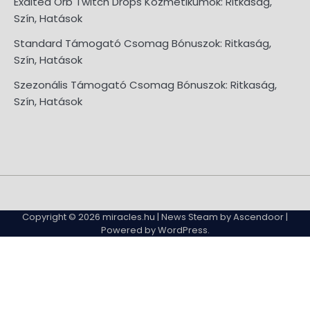
Exalted Orb Twitch Drops Kozmetikumok: Ritkaság,
Szín, Hatások
Standard Támogató Csomag Bónuszok: Ritkaság,
Szín, Hatások
Szezonális Támogató Csomag Bónuszok: Ritkaság,
Szín, Hatások
About
Contact
Cookie
Privacy
Sitemap
Terms
Us
Us
Policy
Policy
and
Copyright © 2026
miracles.hu
| News Steam by
Ascendoor
|
Conditions
Powered by
WordPress
.