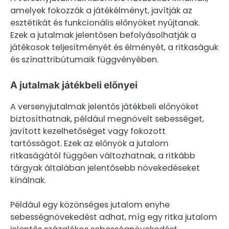
amelyek fokozzák a játékélményt, javítják az
esztétikát és funkcionális előnyöket nyújtanak.
Ezek a jutalmak jelentősen befolyásolhatják a
játékosok teljesítményét és élményét, a ritkaságuk
és színattribútumaik függvényében.
A jutalmak játékbeli előnyei
A versenyjutalmak jelentős játékbeli előnyöket
biztosíthatnak, például megnövelt sebességet,
javított kezelhetőséget vagy fokozott
tartósságot. Ezek az előnyök a jutalom
ritkaságától függően változhatnak, a ritkább
tárgyak általában jelentősebb növekedéseket
kínálnak.
Például egy közönséges jutalom enyhe
sebességnövekedést adhat, míg egy ritka jutalom