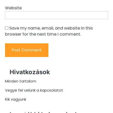
Website
Save my name, email, and website in this
browser for the next time I comment.
Hivatkozások
Minden tartalom
Vegye fel velünk a kapcsolatot
Kik vagyunk