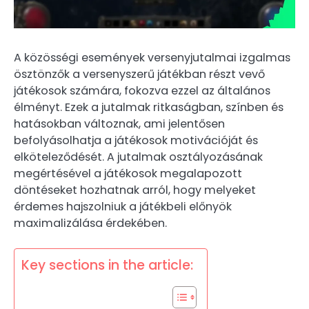
A közösségi események versenyjutalmai izgalmas
ösztönzők a versenyszerű játékban részt vevő
játékosok számára, fokozva ezzel az általános
élményt. Ezek a jutalmak ritkaságban, színben és
hatásokban változnak, ami jelentősen
befolyásolhatja a játékosok motivációját és
elköteleződését. A jutalmak osztályozásának
megértésével a játékosok megalapozott
döntéseket hozhatnak arról, hogy melyeket
érdemes hajszolniuk a játékbeli előnyök
maximalizálása érdekében.
Key sections in the article: