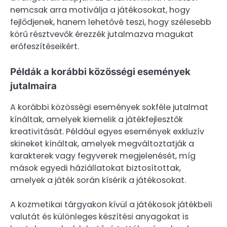
nemcsak arra motiválja a játékosokat, hogy
fejlődjenek, hanem lehetővé teszi, hogy szélesebb
körű résztvevők érezzék jutalmazva magukat
erőfeszítéseikért.
Példák a korábbi közösségi események
jutalmaira
A korábbi közösségi események sokféle jutalmat
kínáltak, amelyek kiemelik a játékfejlesztők
kreativitását. Például egyes események exkluzív
skineket kínáltak, amelyek megváltoztatják a
karakterek vagy fegyverek megjelenését, míg
mások egyedi háziállatokat biztosítottak,
amelyek a játék során kísérik a játékosokat.
A kozmetikai tárgyakon kívül a játékosok játékbeli
valutát és különleges készítési anyagokat is