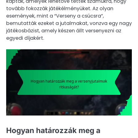
kaptak, amelyek lehetővé tették számukra, hogy
tovább fokozzák játékélményüket. Az olyan
események, mint a “Verseny a csúcsra”,
bemutatták ezeket a jutalmakat, vonzva egy nagy
játékosbázist, amely készen állt versenyezni az
egyedi díjakért.
Hogyan határozzák meg a