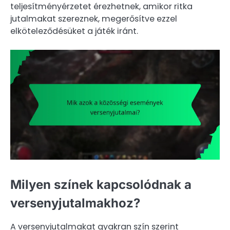
teljesítményérzetet érezhetnek, amikor ritka
jutalmakat szereznek, megerősítve ezzel
elköteleződésüket a játék iránt.
Milyen színek kapcsolódnak a
versenyjutalmakhoz?
A versenyjutalmakat gyakran szín szerint