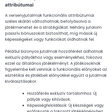
attribútumai
A versenyjutalmak funkcionális attribútumai
széles skálán változhatnak, befolyásolva a
játékmenetet és a stratégiákat. Néhány jutalom
passzív bónuszokat biztosíthat, míg mások új
képességeket vagy funkciókat oldhatnak fel.
Például bizonyos jutalmak hozzáférést adhatnak
exkluzív pályákhoz vagy eseményekhez, fokozva
ezzel az általános játékélményt. A játékosoknak
figyelembe kell venniük a funkcionális előnyöket az
esztétikai és játékbeli előnyökkel együtt a jutalmak
kiválasztásakor.
Hozzáférés exkluzív tartalomhoz: Új
pályák vagy kihívások.
Képességfeloldások: Új készségek vagy
erőfokozók a fokozott játékélményhez.