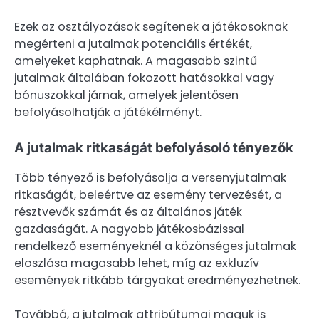
Ezek az osztályozások segítenek a játékosoknak
megérteni a jutalmak potenciális értékét,
amelyeket kaphatnak. A magasabb szintű
jutalmak általában fokozott hatásokkal vagy
bónuszokkal járnak, amelyek jelentősen
befolyásolhatják a játékélményt.
A jutalmak ritkaságát befolyásoló tényezők
Több tényező is befolyásolja a versenyjutalmak
ritkaságát, beleértve az esemény tervezését, a
résztvevők számát és az általános játék
gazdaságát. A nagyobb játékosbázissal
rendelkező eseményeknél a közönséges jutalmak
eloszlása magasabb lehet, míg az exkluzív
események ritkább tárgyakat eredményezhetnek.
Továbbá, a jutalmak attribútumai maguk is