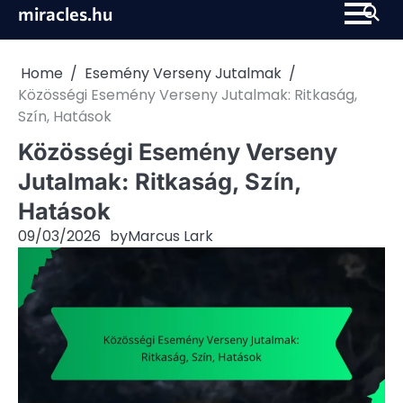
Skip
miracles.hu
to
content
Home
Esemény Verseny Jutalmak
Közösségi Esemény Verseny Jutalmak: Ritkaság,
Szín, Hatások
Közösségi Esemény Verseny
Jutalmak: Ritkaság, Szín,
Hatások
09/03/2026
by
Marcus Lark