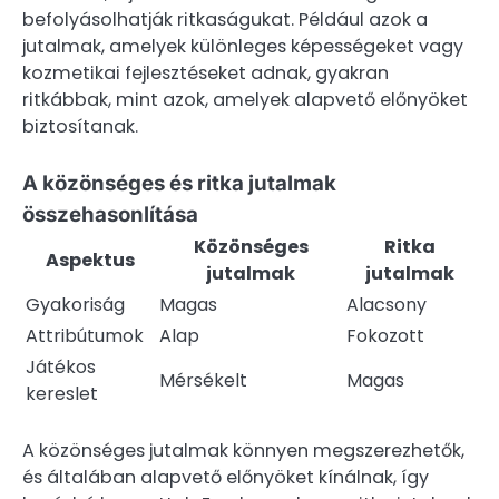
befolyásolhatják ritkaságukat. Például azok a
jutalmak, amelyek különleges képességeket vagy
kozmetikai fejlesztéseket adnak, gyakran
ritkábbak, mint azok, amelyek alapvető előnyöket
biztosítanak.
A közönséges és ritka jutalmak
összehasonlítása
Közönséges
Ritka
Aspektus
jutalmak
jutalmak
Gyakoriság
Magas
Alacsony
Attribútumok
Alap
Fokozott
Játékos
Mérsékelt
Magas
kereslet
A közönséges jutalmak könnyen megszerezhetők,
és általában alapvető előnyöket kínálnak, így