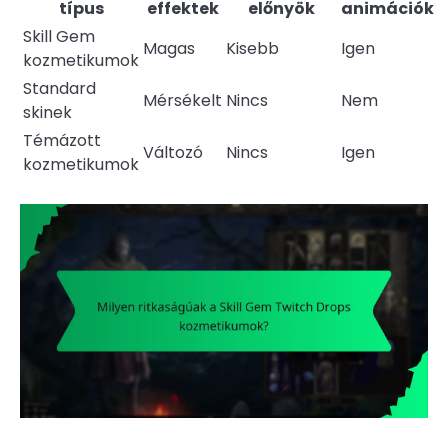
típus
effektek
előnyök
animációk
Skill Gem
Magas
Kisebb
Igen
kozmetikumok
Standard
Mérsékelt
Nincs
Nem
skinek
Témázott
Változó
Nincs
Igen
kozmetikumok