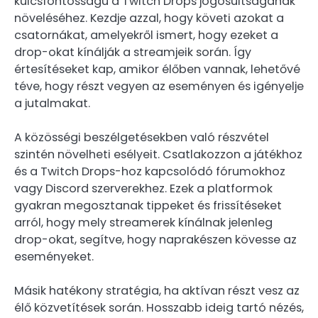
kulcsfontosságú a Twitch Drops jogosultságának
növeléséhez. Kezdje azzal, hogy követi azokat a
csatornákat, amelyekről ismert, hogy ezeket a
drop-okat kínálják a streamjeik során. Így
értesítéseket kap, amikor élőben vannak, lehetővé
téve, hogy részt vegyen az eseményen és igényelje
a jutalmakat.
A közösségi beszélgetésekben való részvétel
szintén növelheti esélyeit. Csatlakozzon a játékhoz
és a Twitch Drops-hoz kapcsolódó fórumokhoz
vagy Discord szerverekhez. Ezek a platformok
gyakran megosztanak tippeket és frissítéseket
arról, hogy mely streamerek kínálnak jelenleg
drop-okat, segítve, hogy naprakészen kövesse az
eseményeket.
Másik hatékony stratégia, ha aktívan részt vesz az
élő közvetítések során. Hosszabb ideig tartó nézés,