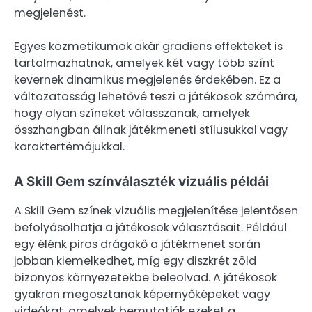
megjelenést.
Egyes kozmetikumok akár gradiens effekteket is
tartalmazhatnak, amelyek két vagy több színt
kevernek dinamikus megjelenés érdekében. Ez a
változatosság lehetővé teszi a játékosok számára,
hogy olyan színeket válasszanak, amelyek
összhangban állnak játékmeneti stílusukkal vagy
karaktertémájukkal.
A Skill Gem színválaszték vizuális példái
A Skill Gem színek vizuális megjelenítése jelentősen
befolyásolhatja a játékosok választásait. Például
egy élénk piros drágakő a játékmenet során
jobban kiemelkedhet, míg egy diszkrét zöld
bizonyos környezetekbe beleolvad. A játékosok
gyakran megosztanak képernyőképeket vagy
videókat, amelyek bemutatják ezeket a