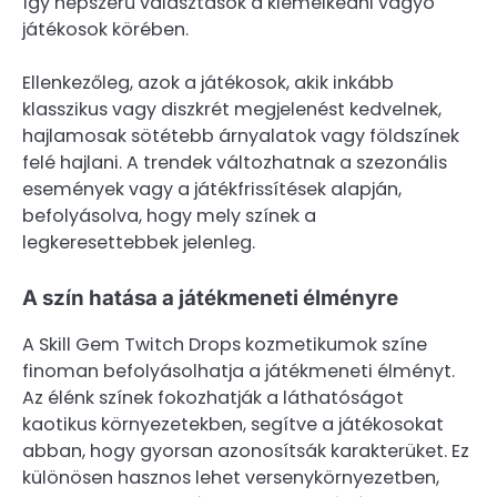
így népszerű választások a kiemelkedni vágyó
játékosok körében.
Ellenkezőleg, azok a játékosok, akik inkább
klasszikus vagy diszkrét megjelenést kedvelnek,
hajlamosak sötétebb árnyalatok vagy földszínek
felé hajlani. A trendek változhatnak a szezonális
események vagy a játékfrissítések alapján,
befolyásolva, hogy mely színek a
legkeresettebbek jelenleg.
A szín hatása a játékmeneti élményre
A Skill Gem Twitch Drops kozmetikumok színe
finoman befolyásolhatja a játékmeneti élményt.
Az élénk színek fokozhatják a láthatóságot
kaotikus környezetekben, segítve a játékosokat
abban, hogy gyorsan azonosítsák karakterüket. Ez
különösen hasznos lehet versenykörnyezetben,