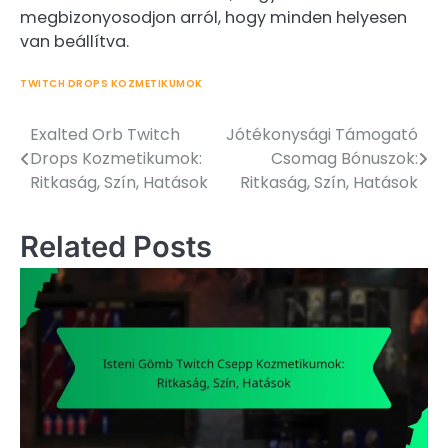
megbizonyosodjon arról, hogy minden helyesen
van beállítva.
TWITCH DROPS KOZMETIKUMOK
Exalted Orb Twitch
Jótékonysági Támogató
Post
Drops Kozmetikumok:
Csomag Bónuszok:
navigation
Ritkaság, Szín, Hatások
Ritkaság, Szín, Hatások
Related Posts