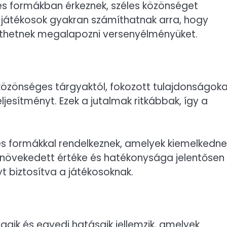
és formákban érkeznek, széles közönséget
A játékosok gyakran számíthatnak arra, hogy
íthetnek megalapozni versenyélményüket.
a közönséges tárgyaktól, fokozott tulajdonságok
ljesítményt. Ezek a jutalmak ritkábbak, így a
 és formákkal rendelkeznek, amelyek kiemelkedne
gnövekedett értéke és hatékonysága jelentősen
t biztosítva a játékosoknak.
gaik és egyedi hatásaik jellemzik, amelyek