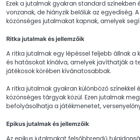
Ezek a jutalmak gyakran standard színekben 
vonzanak, de hiányzik belőlük az egyediség. 
közönséges jutalmakat kapnak, amelyek seg
Ritka jutalmak és jellemzőik
A ritka jutalmak egy lépéssel feljebb állnak 
és hatásokat kínálva, amelyek javíthatják a te
játékosok körében kívánatosabbak.
A ritka jutalmak gyakran különböző színekkel
közönséges tárgyak közül. Ezen jutalmak me
befolyásolhatja a játékmenetet, versenyelőny
Epikus jutalmak és jellemzőik
Az epikus jutalmakat felsőbbrendű tulajdonsá