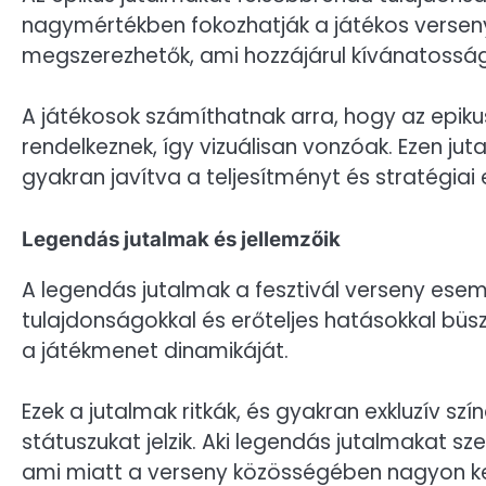
nagymértékben fokozhatják a játékos versen
megszerezhetők, ami hozzájárul kívánatosság
A játékosok számíthatnak arra, hogy az epikus
rendelkeznek, így vizuálisan vonzóak. Ezen ju
gyakran javítva a teljesítményt és stratégiai
Legendás jutalmak és jellemzőik
A legendás jutalmak a fesztivál verseny esem
tulajdonságokkal és erőteljes hatásokkal bü
a játékmenet dinamikáját.
Ezek a jutalmak ritkák, és gyakran exkluzív s
státuszukat jelzik. Aki legendás jutalmakat s
ami miatt a verseny közösségében nagyon ke