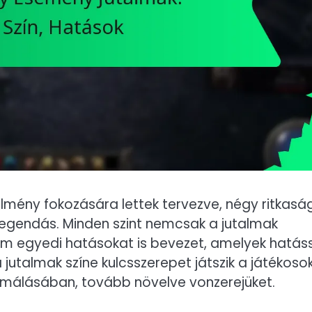
élmény fokozására lettek tervezve, négy ritkaság
 Legendás. Minden szint nemcsak a jutalmak
em egyedi hatásokat is bevezet, amelyek hatás
a jutalmak színe kulcsszerepet játszik a játékoso
ormálásában, tovább növelve vonzerejüket.