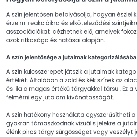
A szín jelentősen befolyásolja, hogyan észleli
érzelmi reakcióikra és elköteleződési szintjeik
asszociációkat idézhetnek elő, amelyek fokoz
azok ritkasága és hatásai alapján.
A szín jelentősége a jutalmak kategorizálásáb
A szín kulcsszerepet játszik a jutalmak katego
értékét. Általában a zöld és kék színek az al
és lila a magas értékű tárgyakkal társul. Ez a
felmérni egy jutalom kívánatosságát.
A szín hatékony használata egyszerűsítheti a
gyakran támaszkodnak vizuális jelekre a jut
élénk piros tárgy sürgősséget vagy veszélyt 