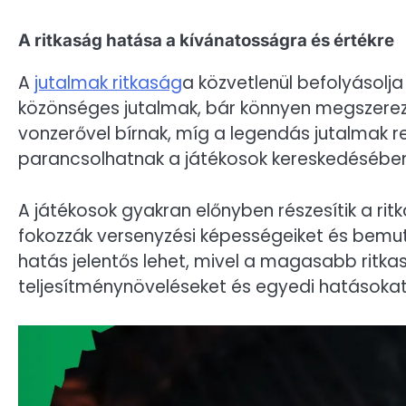
A ritkaság hatása a kívánatosságra és értékre
A
jutalmak ritkaság
a közvetlenül befolyásolja
közönséges jutalmak, bár könnyen megszerez
vonzerővel bírnak, míg a legendás jutalmak r
parancsolhatnak a játékosok kereskedésében
A játékosok gyakran előnyben részesítik a ri
fokozzák versenyzési képességeiket és bemut
hatás jelentős lehet, mivel a magasabb ritkas
teljesítménynöveléseket és egyedi hatásokat 