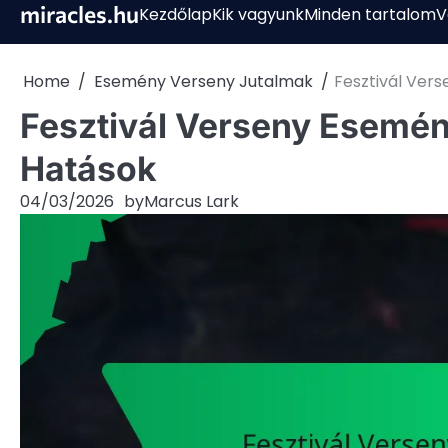
Skip
miracles.hu
Kezdőlap
Kik vagyunk
Minden tartalom
V
to
content
Home
Esemény Verseny Jutalmak
Fesztivál Vers
Fesztivál Verseny Esemény
Hatások
04/03/2026
by
Marcus Lark