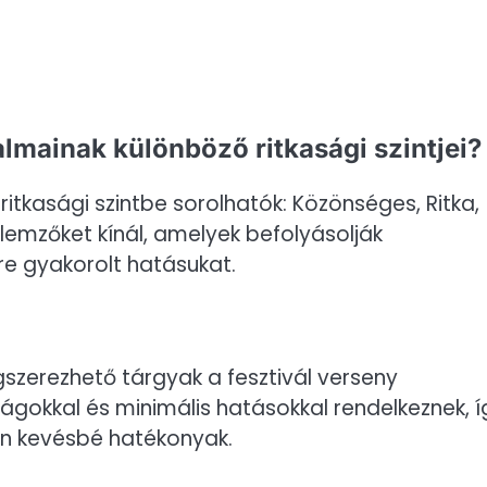
almainak különböző ritkasági szintjei?
ritkasági szintbe sorolhatók: Közönséges, Ritka,
llemzőket kínál, amelyek befolyásolják
re gyakorolt hatásukat.
zerezhető tárgyak a fesztivál verseny
gokkal és minimális hatásokkal rendelkeznek, í
n kevésbé hatékonyak.