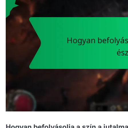
Hogyan befolyásolja a szín a jutalma