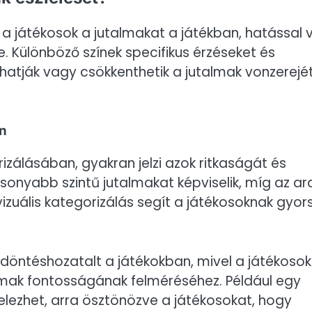
k a játékosok a jutalmakat a játékban, hatással 
re. Különböző színek specifikus érzéseket és
hatják vagy csökkenthetik a jutalmak vonzerejé
an
rizálásában, gyakran jelzi azok ritkaságát és
acsonyabb szintű jutalmakat képviselik, míg az a
 vizuális kategorizálás segít a játékosoknak gyor
 döntéshozatalt a játékokban, mivel a játékosok
almak fontosságának felméréséhez. Például egy
jelezhet, arra ösztönözve a játékosokat, hogy