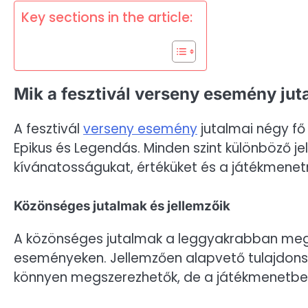
Key sections in the article:
Mik a fesztivál verseny esemény jut
A fesztivál
verseny esemény
jutalmai négy fő 
Epikus és Legendás. Minden szint különböző je
kívánatosságukat, értéküket és a játékmenet
Közönséges jutalmak és jellemzőik
A közönséges jutalmak a leggyakrabban megs
eseményeken. Jellemzően alapvető tulajdonsá
könnyen megszerezhetők, de a játékmenetbe