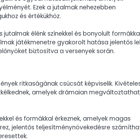
yélményét. Ezek a jutalmak nehezebben
ukhoz és értékükhöz.
 jutalmak élénk színekkel és bonyolult formákka
talmak játékmenetre gyakorolt hatása jelentős le
 előnyöket biztosítva a versenyek során.
ények ritkaságának csúcsát képviselik. Kivétele
szkélkednek, amelyek drámaian megváltoztathat
zínekkel és formákkal érkeznek, amelyek magas
zerez, jelentős teljesítménynövekedésre számítha
resettek.