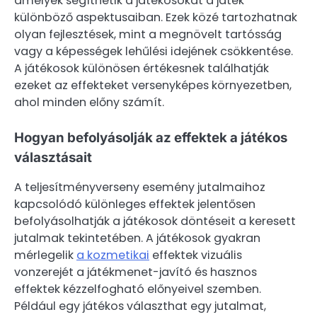
amelyek segíthetik a játékosokat a játék
különböző aspektusaiban. Ezek közé tartozhatnak
olyan fejlesztések, mint a megnövelt tartósság
vagy a képességek lehűlési idejének csökkentése.
A játékosok különösen értékesnek találhatják
ezeket az effekteket versenyképes környezetben,
ahol minden előny számít.
Hogyan befolyásolják az effektek a játékos
választásait
A teljesítményverseny esemény jutalmaihoz
kapcsolódó különleges effektek jelentősen
befolyásolhatják a játékosok döntéseit a keresett
jutalmak tekintetében. A játékosok gyakran
mérlegelik
a kozmetikai
effektek vizuális
vonzerejét a játékmenet-javító és hasznos
effektek kézzelfogható előnyeivel szemben.
Például egy játékos választhat egy jutalmat,