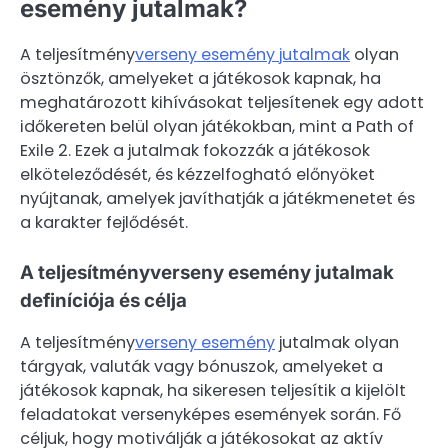
esemény jutalmak?
A teljesítmény
verseny esemény jutalmak
olyan
ösztönzők, amelyeket a játékosok kapnak, ha
meghatározott kihívásokat teljesítenek egy adott
időkereten belül olyan játékokban, mint a Path of
Exile 2. Ezek a jutalmak fokozzák a játékosok
elköteleződését, és kézzelfogható előnyöket
nyújtanak, amelyek javíthatják a játékmenetet és
a karakter fejlődését.
A teljesítményverseny esemény jutalmak
definíciója és célja
A teljesítmény
verseny esemény
jutalmak olyan
tárgyak, valuták vagy bónuszok, amelyeket a
játékosok kapnak, ha sikeresen teljesítik a kijelölt
feladatokat versenyképes események során. Fő
céljuk, hogy motiválják a játékosokat az aktív