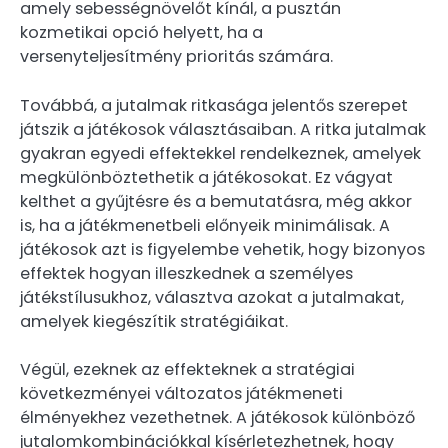
amely sebességnövelőt kínál, a pusztán
kozmetikai opció helyett, ha a
versenyteljesítmény prioritás számára.
Továbbá, a jutalmak ritkasága jelentős szerepet
játszik a játékosok választásaiban. A ritka jutalmak
gyakran egyedi effektekkel rendelkeznek, amelyek
megkülönböztethetik a játékosokat. Ez vágyat
kelthet a gyűjtésre és a bemutatásra, még akkor
is, ha a játékmenetbeli előnyeik minimálisak. A
játékosok azt is figyelembe vehetik, hogy bizonyos
effektek hogyan illeszkednek a személyes
játékstílusukhoz, választva azokat a jutalmakat,
amelyek kiegészítik stratégiáikat.
Végül, ezeknek az effekteknek a stratégiai
következményei változatos játékmeneti
élményekhez vezethetnek. A játékosok különböző
jutalomkombinációkkal kísérletezhetnek, hogy