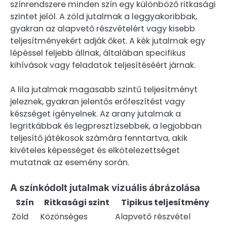
színrendszere minden szín egy különböző ritkasági
szintet jelöl. A zöld jutalmak a leggyakoribbak,
gyakran az alapvető részvételért vagy kisebb
teljesítményekért adják őket. A kék jutalmak egy
lépéssel feljebb állnak, általában specifikus
kihívások vagy feladatok teljesítéséért járnak.
A lila jutalmak magasabb szintű teljesítményt
jeleznek, gyakran jelentős erőfeszítést vagy
készséget igényelnek. Az arany jutalmak a
legritkábbak és legpresztízsebbek, a legjobban
teljesítő játékosok számára fenntartva, akik
kivételes képességet és elkötelezettséget
mutatnak az esemény során.
A színkódolt jutalmak vizuális ábrázolása
Szín
Ritkasági szint
Tipikus teljesítmény
Zöld
Közönséges
Alapvető részvétel