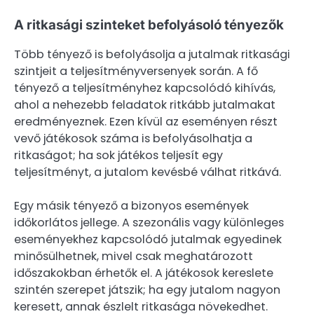
A ritkasági szinteket befolyásoló tényezők
Több tényező is befolyásolja a jutalmak ritkasági
szintjeit a teljesítményversenyek során. A fő
tényező a teljesítményhez kapcsolódó kihívás,
ahol a nehezebb feladatok ritkább jutalmakat
eredményeznek. Ezen kívül az eseményen részt
vevő játékosok száma is befolyásolhatja a
ritkaságot; ha sok játékos teljesít egy
teljesítményt, a jutalom kevésbé válhat ritkává.
Egy másik tényező a bizonyos események
időkorlátos jellege. A szezonális vagy különleges
eseményekhez kapcsolódó jutalmak egyedinek
minősülhetnek, mivel csak meghatározott
időszakokban érhetők el. A játékosok kereslete
szintén szerepet játszik; ha egy jutalom nagyon
keresett, annak észlelt ritkasága növekedhet.