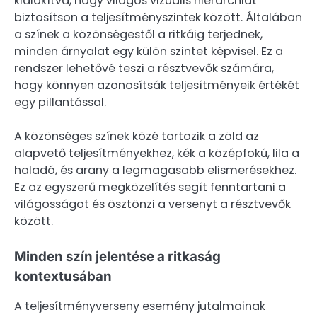
kialakítva, hogy világos vizuális hierarchiát
biztosítson a teljesítményszintek között. Általában
a színek a közönségestől a ritkáig terjednek,
minden árnyalat egy külön szintet képvisel. Ez a
rendszer lehetővé teszi a résztvevők számára,
hogy könnyen azonosítsák teljesítményeik értékét
egy pillantással.
A közönséges színek közé tartozik a zöld az
alapvető teljesítményekhez, kék a középfokú, lila a
haladó, és arany a legmagasabb elismerésekhez.
Ez az egyszerű megközelítés segít fenntartani a
világosságot és ösztönzi a versenyt a résztvevők
között.
Minden szín jelentése a ritkaság
kontextusában
A teljesítményverseny esemény jutalmainak