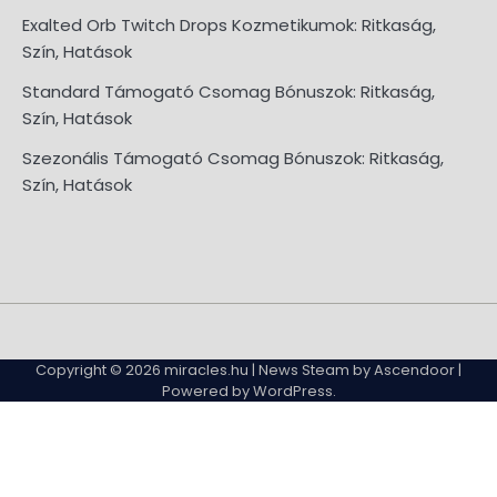
Exalted Orb Twitch Drops Kozmetikumok: Ritkaság,
Szín, Hatások
Standard Támogató Csomag Bónuszok: Ritkaság,
Szín, Hatások
Szezonális Támogató Csomag Bónuszok: Ritkaság,
Szín, Hatások
About
Contact
Cookie
Privacy
Sitemap
Terms
Us
Us
Policy
Policy
and
Copyright © 2026
miracles.hu
| News Steam by
Ascendoor
|
Conditions
Powered by
WordPress
.