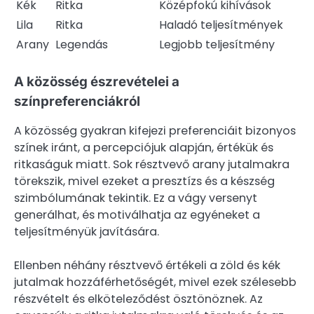
Kék
Ritka
Középfokú kihívások
Lila
Ritka
Haladó teljesítmények
Arany
Legendás
Legjobb teljesítmény
A közösség észrevételei a
színpreferenciákról
A közösség gyakran kifejezi preferenciáit bizonyos
színek iránt, a percepciójuk alapján, értékük és
ritkaságuk miatt. Sok résztvevő arany jutalmakra
törekszik, mivel ezeket a presztízs és a készség
szimbólumának tekintik. Ez a vágy versenyt
generálhat, és motiválhatja az egyéneket a
teljesítményük javítására.
Ellenben néhány résztvevő értékeli a zöld és kék
jutalmak hozzáférhetőségét, mivel ezek szélesebb
részvételt és elköteleződést ösztönöznek. Az