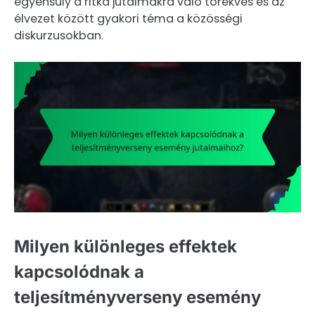
egyensúly a ritka jutalmakra való törekvés és az
élvezet között gyakori téma a közösségi
diskurzusokban.
Milyen különleges effektek
kapcsolódnak a
teljesítményverseny esemény