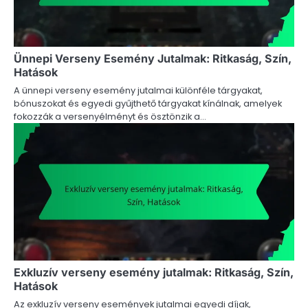
Ünnepi Verseny Esemény Jutalmak: Ritkaság, Szín,
Hatások
A ünnepi verseny esemény jutalmai különféle tárgyakat,
bónuszokat és egyedi gyűjthető tárgyakat kínálnak, amelyek
fokozzák a versenyélményt és ösztönzik a…
Exkluzív verseny esemény jutalmak: Ritkaság, Szín,
Hatások
Az exkluzív verseny események jutalmai egyedi díjak,