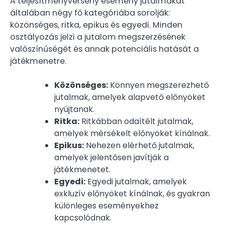
A teljesítményverseny esemény jutalmakat
általában négy fő kategóriába sorolják:
közönséges, ritka, epikus és egyedi. Minden
osztályozás jelzi a jutalom megszerzésének
valószínűségét és annak potenciális hatását a
játékmenetre.
Közönséges:
Könnyen megszerezhető
jutalmak, amelyek alapvető előnyöket
nyújtanak.
Ritka:
Ritkábban odaítélt jutalmak,
amelyek mérsékelt előnyöket kínálnak.
Epikus:
Nehezen elérhető jutalmak,
amelyek jelentősen javítják a
játékmenetet.
Egyedi:
Egyedi jutalmak, amelyek
exkluzív előnyöket kínálnak, és gyakran
különleges eseményekhez
kapcsolódnak.